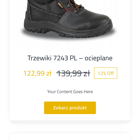
Trzewiki 7243 PL – ocieplane
139,99
zł
122,99
zł
12% Off
Pierwotna
Aktualna
cena
cena
Your Content Goes Here
wynosiła:
wynosi:
Zobacz produkt
139,99 zł.
122,99 zł.