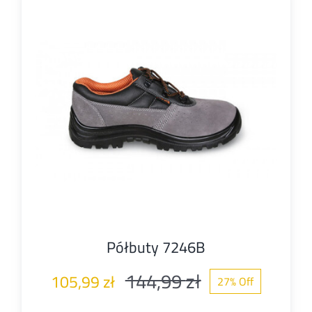
Półbuty 7246B
144,99
zł
105,99
zł
27% Off
Pierwotna
Aktualna