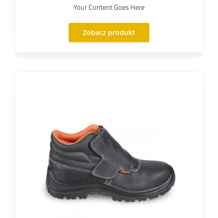
cena
cena
Your Content Goes Here
wynosiła:
wynosi:
Zobacz produkt
144,99 zł.
105,99 zł.