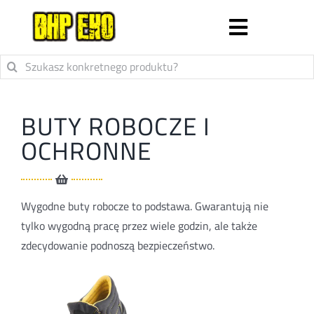
Skip
to
Toggle
content
Search
Sklep
Navigatio
for:
BUTY ROBOCZE I
RĘKAWICE OCHRONNE
OCHRONNE
ODZIEŻ ROBOCZA I OCHRONNA
Wygodne buty robocze to podstawa. Gwarantują nie
BUTY ROBOCZE I OCHRONNE
tylko wygodną pracę przez wiele godzin, ale także
zdecydowanie podnoszą bezpieczeństwo.
ODZIEŻ I OBUWIE MEDYCZNE
O firmie