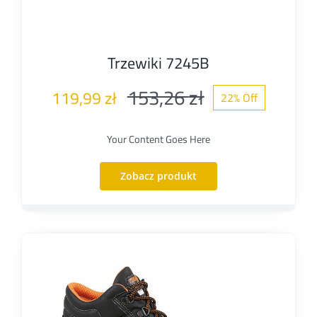
Trzewiki 7245B
153,26
zł
119,99
zł
22% Off
Pierwotna
Aktualna
cena
cena
Your Content Goes Here
wynosiła:
wynosi:
Zobacz produkt
153,26 zł.
119,99 zł.