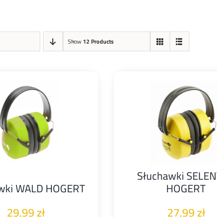
Show
12 Products
Słuchawki SELE
awki WALD HOGERT
HOGERT
29,99
zł
27,99
zł