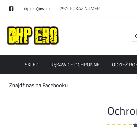
Skip
797-
POKAŻ NUMER
bhp.eko@wp.pl
to
content
Se
for
SKLEP
RĘKAWICE OCHRONNE
ODZIEŻ RO
Znajdź nas na Facebooku
Ochron