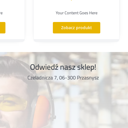
re
Your Content Goes Here
Zobacz produkt
Odwiedź nasz sklep!
Czeladnicza 7, 06-300 Przasnysz