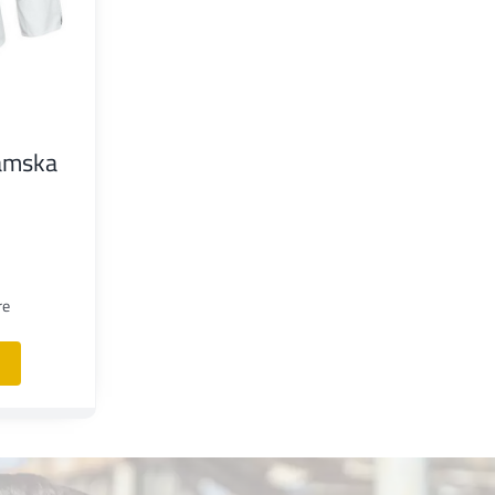
amska
re