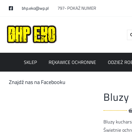
Skip
797-
POKAŻ NUMER
bhp.eko@wp.pl
to
content
Se
for
SKLEP
RĘKAWICE OCHRONNE
ODZIEŻ RO
Znajdź nas na Facebooku
Bluzy
Bluzy kucharsk
Świetnie ochr