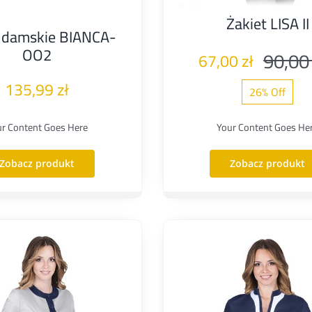
Żakiet LISA II
i damskie BIANCA-
OO2
90,0
67,00
zł
135,99
zł
26% Off
ur Content Goes Here
Your Content Goes He
Zobacz produkt
Zobacz produkt