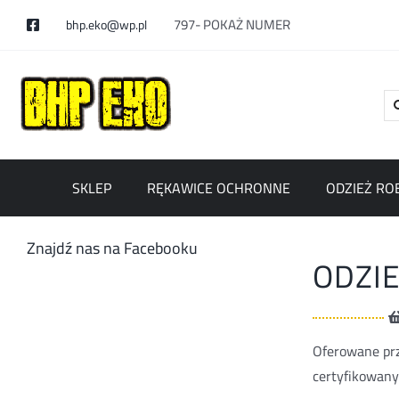
Skip
797-
POKAŻ NUMER
bhp.eko@wp.pl
to
content
Se
for
SKLEP
RĘKAWICE OCHRONNE
ODZIEŻ RO
Znajdź nas na Facebooku
ODZI
Oferowane pr
certyfikowan