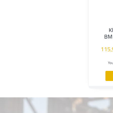
K
BM
115
Yo