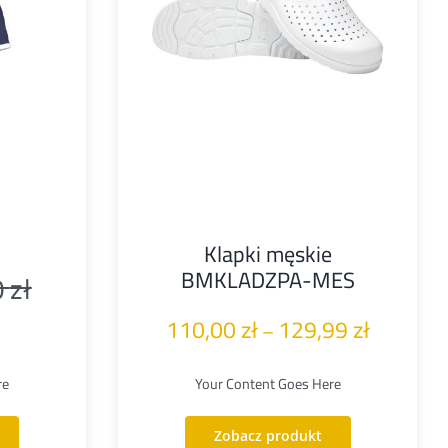
Klapki męskie
BMKLADZPA-MES
0
zł
Pierwotna
Aktualna
Zakres
110,00
zł
129,99
zł
–
cena
cena
cen:
wynosiła:
wynosi:
re
Your Content Goes Here
od
100,00 zł.
75,00 zł.
110,00 zł
Zobacz produkt