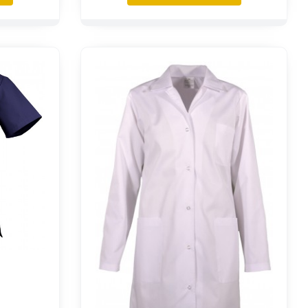
do
129,99 zł