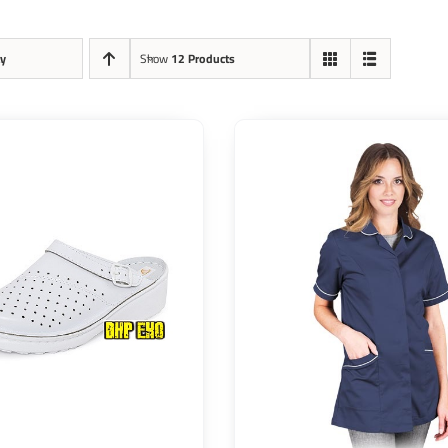
ty
Show
12 Products