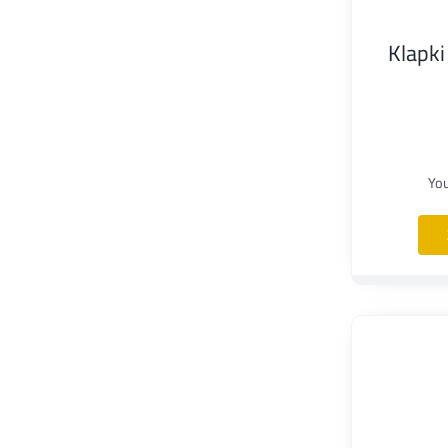
Klapk
Yo