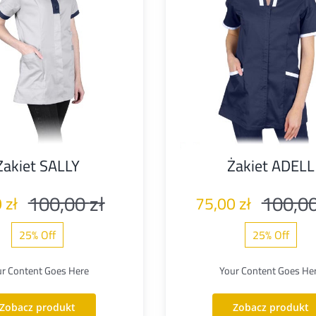
Żakiet SALLY
Żakiet ADELL
100,00
zł
100,0
0
zł
75,00
zł
Pierwotna
Aktualna
25% Off
25% Off
cena
cena
wynosiła:
wynosi:
ur Content Goes Here
Your Content Goes He
100,00 zł.
75,00 zł.
Zobacz produkt
Zobacz produkt