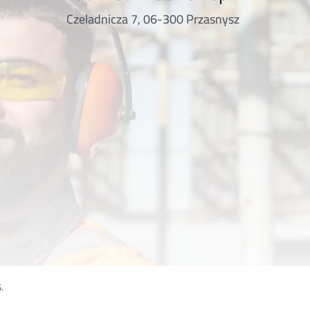
Czeladnicza 7, 06-300 Przasnysz
.