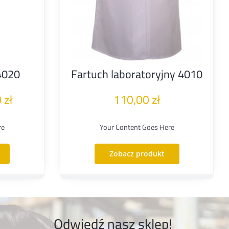
4020
Fartuch laboratoryjny 4010
Zakres
0
zł
110,00
zł
cen:
re
Your Content Goes Here
od
69,00 zł
Zobacz produkt
do
79,00 zł
Odwiedź nasz sklep!