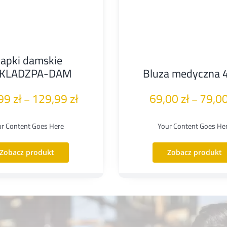
lapki damskie
KLADZPA-DAM
Bluza medyczna 
Zakres
,99
zł
129,99
zł
69,00
zł
79,0
–
–
cen:
ur Content Goes Here
Your Content Goes He
od
115,99 zł
Zobacz produkt
Zobacz produkt
do
129,99 zł