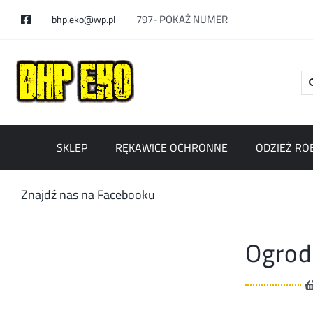
Skip
797-
POKAŻ NUMER
bhp.eko@wp.pl
to
content
Se
for
SKLEP
RĘKAWICE OCHRONNE
ODZIEŻ RO
Znajdź nas na Facebooku
Ogrod