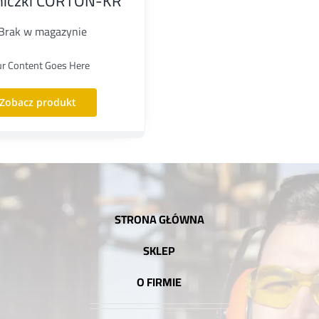
niczki CORTON-KR
Brak w magazynie
ur Content Goes Here
Zobacz produkt
STRONA GŁÓWNA
SKLEP
O FIRMIE