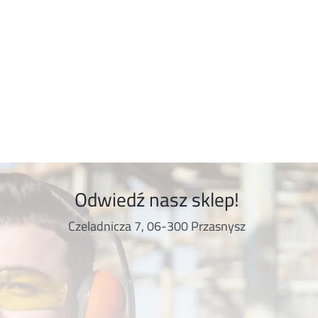
Odwiedź nasz sklep!
Czeladnicza 7, 06-300 Przasnysz