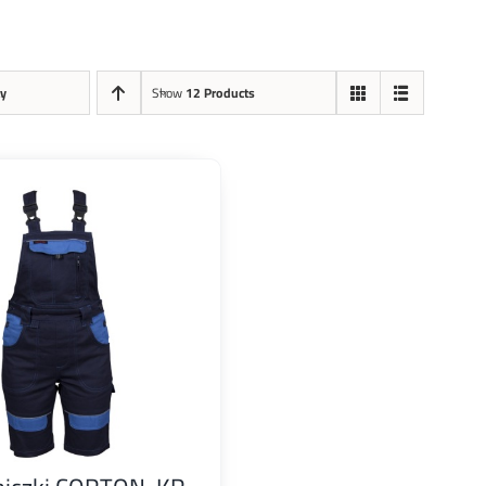
ty
Show
12 Products