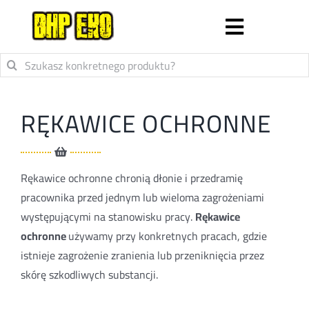
Skip
to
Toggle
content
Search
Sklep
Navigatio
for:
RĘKAWICE OCHRONNE
RĘKAWICE OCHRONNE
ODZIEŻ ROBOCZA I OCHRONNA
Rękawice ochronne chronią dłonie i przedramię
pracownika przed jednym lub wieloma zagrożeniami
BUTY ROBOCZE I OCHRONNE
występującymi na stanowisku pracy.
Rękawice
ochronne
używamy przy konkretnych pracach, gdzie
ODZIEŻ I OBUWIE MEDYCZNE
istnieje zagrożenie zranienia lub przeniknięcia przez
skórę szkodliwych substancji.
O firmie