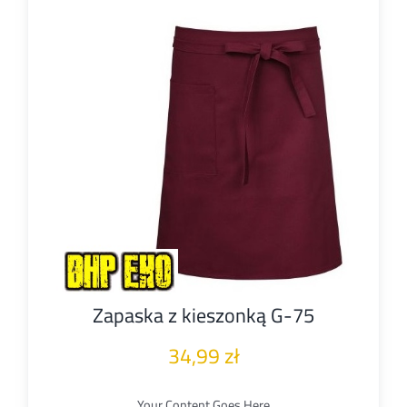
Zapaska z kieszonką G-75
34,99
zł
Your Content Goes Here