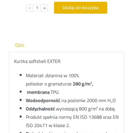
Dodaj do koszyka
ilość
Kurtka
softshell
HOGERT
EXTER
Opis
Kurtka softshell EXTER
Materiał: dzianina w 100%
poliester o gramaturze
280 g/m²,
membrana
TPU.
Wodoodporność
na poziomie 2000 mm H₂O
Oddychalność
wynoszącą 800 g/m² na dobę.
Produkt spełnia normy EN ISO 13688 oraz EN
ISO 20471 w klasie 2.