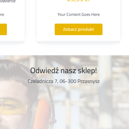
mówienie
ere
Your Content Goes Here
Zobacz produkt
Odwiedź nasz sklep!
Czeladnicza 7, 06-300 Przasnysz