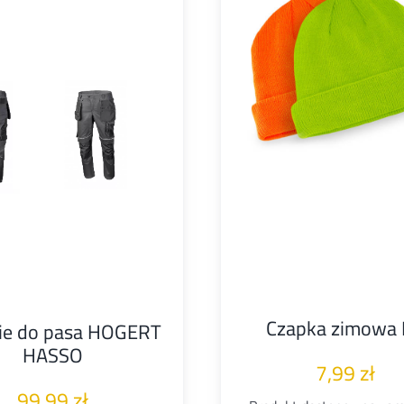
Czapka zimowa
ie do pasa HOGERT
HASSO
7,99
zł
99,99
zł