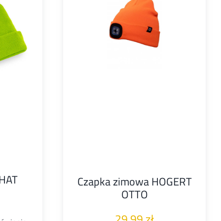
 HAT
Czapka zimowa HOGERT
OTTO
29,99
zł