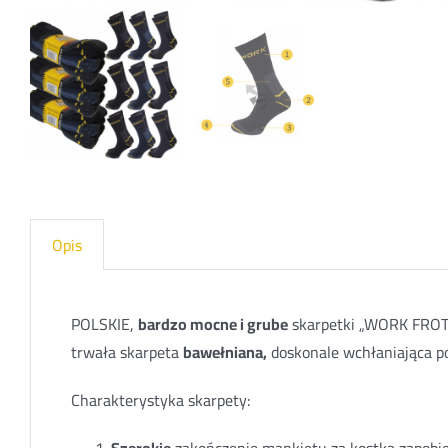
Opis
POLSKIE,
bardzo mocne i grube
skarpetki „WORK FROT
trwała skarpeta
bawełniana,
doskonale wchłaniająca p
Charakterystyka skarpety:
Szerokie
zakończenie mankietu za kostką zapobie