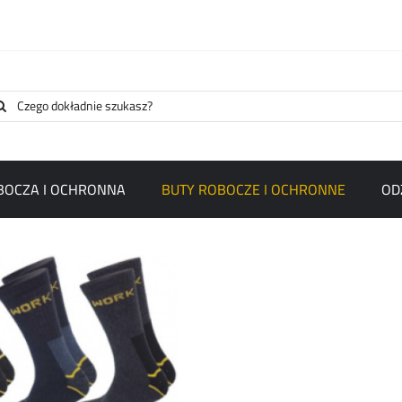
arch
:
BOCZA I OCHRONNA
BUTY ROBOCZE I OCHRONNE
OD