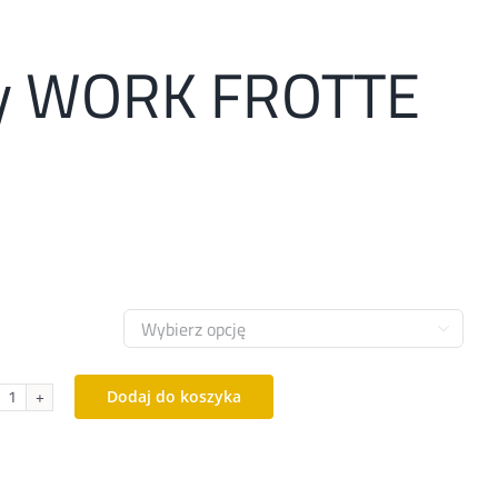
ty WORK FROTTE

Dodaj do koszyka
ilość
Skarpety
WORK