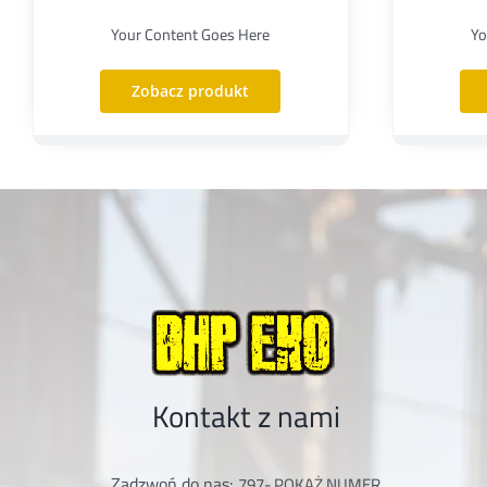
Your Content Goes Here
Yo
Zobacz produkt
Kontakt z nami
Zadzwoń do nas:
797-
POKAŻ NUMER