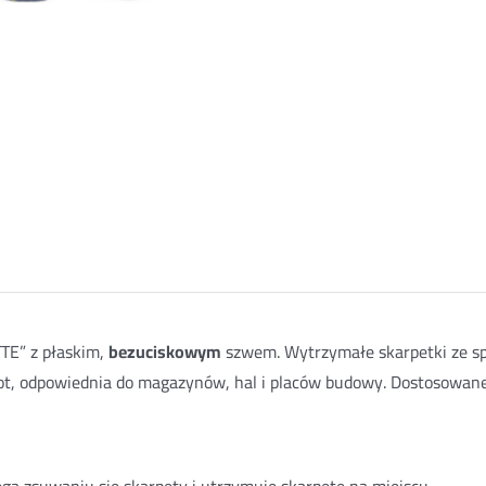
TE” z płaskim,
bezuciskowym
szwem. Wytrzymałe skarpetki ze sp
ot, odpowiednia do magazynów, hal i placów budowy. Dostosowan
ga zsuwaniu się skarpety i utrzymuje skarpetę na miejscu.