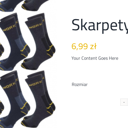
Skarpe
6,99
zł
Your Content Goes Here
Rozmiar