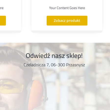
ere
Your Content Goes Here
Zobacz produkt
Odwiedź nasz sklep!
Czeladnicza 7, 06-300 Przasnysz