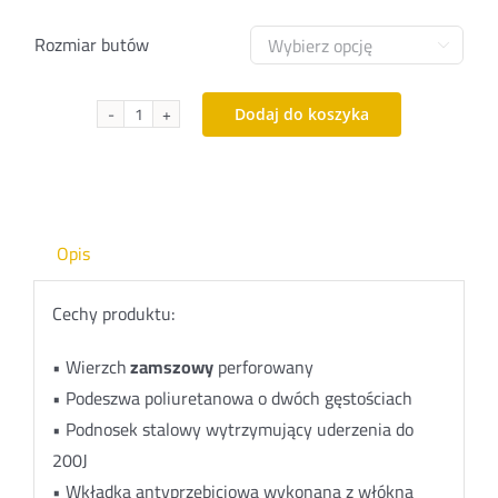
144,99 zł.
105,99 zł.
Rozmiar butów

Dodaj do koszyka
ilość
Półbuty
7246B
Opis
Cechy produktu:
• Wierzch
zamszowy
perforowany
• Podeszwa poliuretanowa o dwóch gęstościach
• Podnosek stalowy wytrzymujący uderzenia do
200J
•
Wkładka
antyprzebiciowa wykonana z włókna