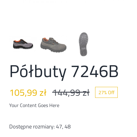
Kontakt
Półbuty 7246B
105,99
zł
144,99
zł
27% Off
Pierwotna
Aktualna
Your Content Goes Here
cena
cena
Dostępne rozmiary: 47, 48
wynosiła:
wynosi: